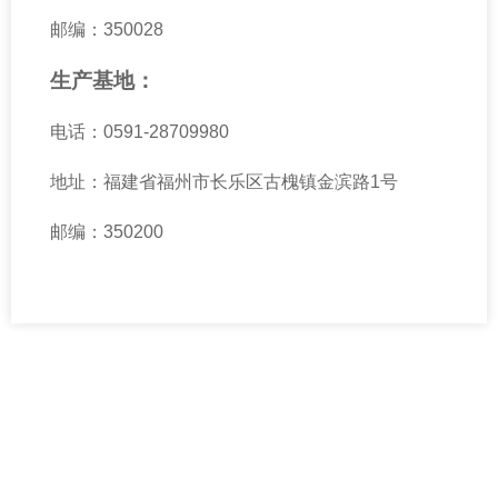
投资者关系
邮编：350028
公告与通函
生产基地：
财务报告
电话：0591-28709980
招股文件
地址：福建省福州市长乐区古槐镇金滨路1号
公司治理
邮编：350200
投资者联系
招贤纳士
人才发展
招聘岗位
联系我们
联系我们