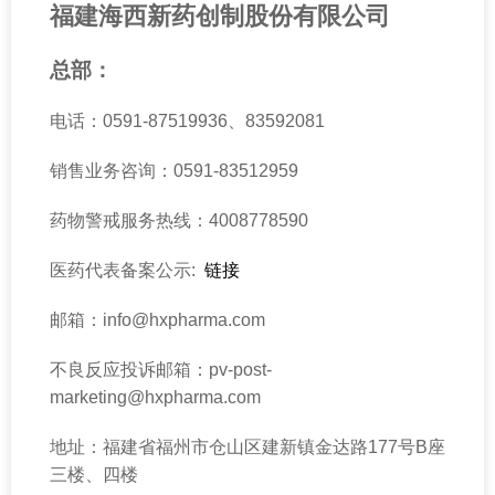
福建海西新药创制股份有限公司
研发管线
产品中心
总部：
消化系统
电话：0591-87519936、83592081
心血管系统
销售业务咨询：0591-83512959
内分泌系统
药物警戒服务热线：4008778590
神经系统
医药代表备案公示:
链接
抗炎药物
邮箱：info@hxpharma.com
呼吸系统
不良反应投诉邮箱：pv-post-
新闻中心
marketing@hxpharma.com
公司新闻
地址：福建省福州市仓山区建新镇金达路177号B座
媒体报道
三楼、四楼