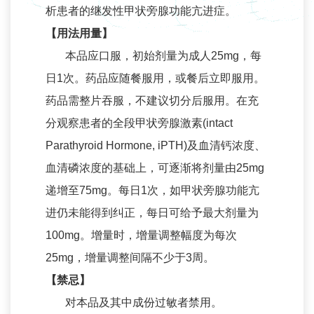
析患者的继发性甲状旁腺功能亢进症。
投资者关系
【用法用量】
公告与通函
本品应口服，初始剂量为成人25mg，每
财务报告
日1次。药品应随餐服用，或餐后立即服用。
招股文件
药品需整片吞服，不建议切分后服用。在充
分观察患者的全段甲状旁腺激素(intact
公司治理
Parathyroid Hormone, iPTH)及血清钙浓度、
投资者联系
血清磷浓度的基础上，可逐渐将剂量由25mg
招贤纳士
递增至75mg。每日1次，如甲状旁腺功能亢
人才发展
进仍未能得到纠正，每日可给予最大剂量为
100mg。增量时，增量调整幅度为每次
招聘岗位
25mg，增量调整间隔不少于3周。
联系我们
【禁忌】
联系我们
对本品及其中成份过敏者禁用。