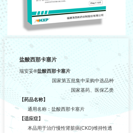
研发管线
产品中心
消化系统
心血管系统
内分泌系统
盐酸西那卡塞片
神经系统
瑞安妥
®盐酸西那卡塞片
抗炎药物
国家第五批集中采购中选品种
呼吸系统
国家基药、医保乙类
【药品名称】
新闻中心
通用名称：盐酸西那卡塞片
公司新闻
【适应症】
媒体报道
本品用于治疗慢性肾脏病(CKD)维持性透