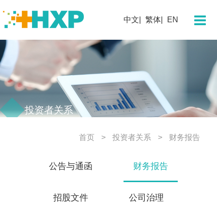
关于我们
中文
繁体
EN
企业简介
董事长寄语
团队概况
发展历程
企业文化
投资者关系
企业荣誉
首页
投资者关系
财务报告
科学技术
公告与通函
财务报告
研发概况
创新平台
招股文件
公司治理
创新药