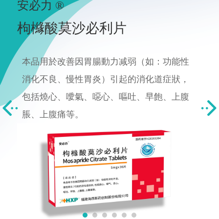
安必力 ®
枸櫞酸莫沙必利片
本品用於改善因胃腸動力减弱（如：功能性
消化不良、慢性胃炎）引起的消化道症狀，
包括燒心、噯氣、噁心、嘔吐、早飽、上腹
脹、上腹痛等。