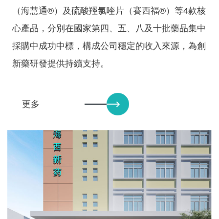
投資者關係
（海慧通®）及硫酸羥氯喹片（賽西福®）等4款核
心產品，分別在國家第四、五、八及十批藥品集中
公告與通函
採購中成功中標，構成公司穩定的收入來源，為創
財務報告
新藥研發提供持續支持。
招股文件
公司治理
更多
投資者聯繫
招賢納士
人才發展
招聘崗位
聯繫我們
聯繫我們