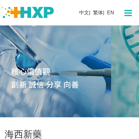
關於我們
中文
繁体
EN
企業簡介
董事長寄語
團隊概況
發展歷程
企業文化
企業榮譽
科學技術
研發概況
創新平臺
海西新藥
創新藥