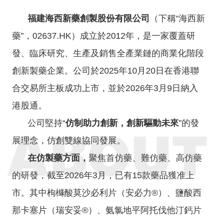
研發管線
福建海西新藥創製股份有限公司
（下稱“海西新
產品中心
藥”，02637.HK）成立於2012年，是一家覆蓋研
消化系統
發、臨床研究、生產及銷售全產業鏈的商業化階段
心血管系統
創新製藥企業。公司於2025年10月20日在香港聯
合交易所主板成功上市，並於2026年3月9日納入
內分泌系統
港股通。
神經系統
公司堅持“
仿制助力創新，創新驅動未來
”的發
抗炎藥物
展理念，仿創雙線協同發展。
呼吸系統
在仿製藥方面，
聚焦首仿藥、難仿藥、高仿藥
新聞中心
的研發，截至2026年3月，已有15款藥品獲准上
公司新聞
市。其中枸櫞酸莫沙必利片（安必力®）、鹽酸西
媒體報道
那卡塞片（瑞安妥®）、氨氯地平阿托伐他汀鈣片