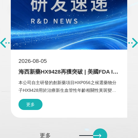
2026-08-05
海西新藥HX9428再獲突破 | 美國FDA IND獲批、中美雙線Ⅱ期臨床同步推進
本公司自主研發的創新藥項目HXP056之候選藥物分
子HX9428用於治療新生血管性年齡相關性黃斑變性
（neovascular age-related macular degeneration，
更多
簡稱「nAMD」，亦稱濕性年齡相關性黃斑變性，
wAMD）的美國臨床試驗申請（Investigational New
Drug Application，簡稱「IND」）已獲美國食品藥品
監督管理局（U.S. Food and Drug Administration，
更多
簡稱「FDA」）批准。